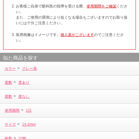
お客様ご自身で眼科医の指導を受ける際、
使用期間をご確認
くださ
い。
また、ご使用の環境により短くなる場合もございますのでお取り扱
いには十分ご注意ください。
装用画像はイメージです。
個人差がございます
のでご注意くださ
い。
似た商品を探す
>
カラー
グレー系
>
度数
度あり
>
度数
度なし
>
使用期間
1日
>
サイズ
14.2mm
>
枚数
10枚