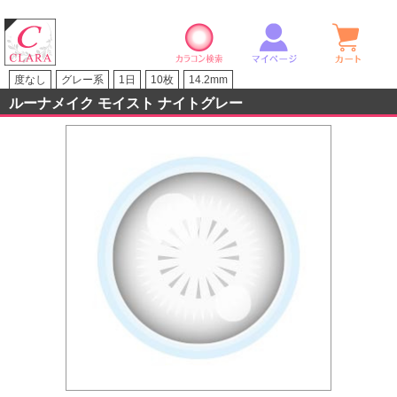
カラコン検索
マイページ
ショ
クララストア
度なし
グレー系
1日
10枚
14.2mm
ルーナメイク モイスト ナイトグレー