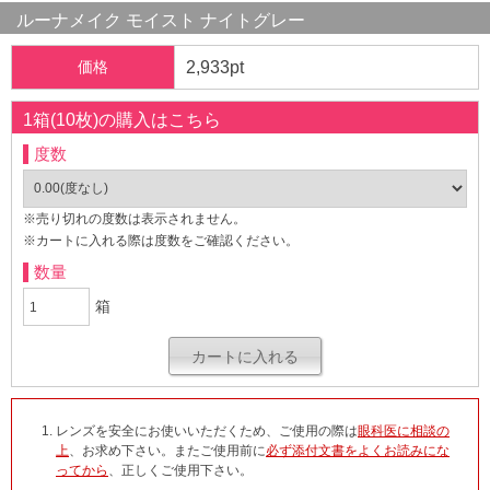
ルーナメイク モイスト ナイトグレー
価格
2,933pt
1箱(10枚)の購入はこちら
度数
※売り切れの度数は表示されません。
※カートに入れる際は度数をご確認ください。
数量
箱
レンズを安全にお使いいただくため、ご使用の際は
眼科医に相談の
上
、お求め下さい。またご使用前に
必ず添付文書をよくお読みにな
ってから
、正しくご使用下さい。