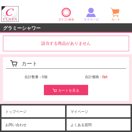
カラコン検索
マイページ
ショ
クララストア
グラミーシャワー
該当する商品がありません
カート
合計数量：
0個
合計価格：
0pt
カートを見る
トップページ
マイページ
お問い合わせ
よくある質問