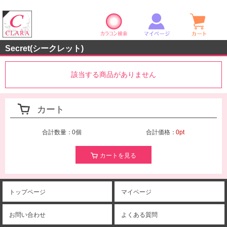
カラコン検索
マイページ
ショ
クララストア
Secret(シークレット)
該当する商品がありません
カート
合計数量：
0個
合計価格：
0pt
カートを見る
トップページ
マイページ
お問い合わせ
よくある質問