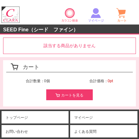
カラコン検索
マイページ
ショ
クララストア
SEED Fine（シード ファイン）
該当する商品がありません
カート
合計数量：
0個
合計価格：
0pt
カートを見る
トップページ
マイページ
お問い合わせ
よくある質問