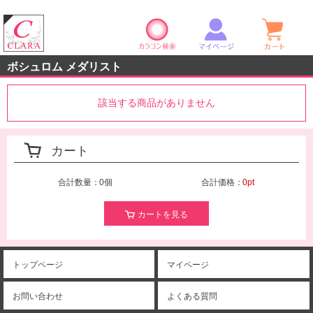
カラコン検索
マイページ
ショ
クララストア
ボシュロム メダリスト
該当する商品がありません
カート
合計数量：
0個
合計価格：
0pt
カートを見る
トップページ
マイページ
お問い合わせ
よくある質問