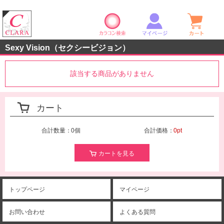
カラコン検索
マイページ
ショ
クララストア
Sexy Vision（セクシービジョン）
該当する商品がありません
カート
合計数量：
0個
合計価格：
0pt
カートを見る
トップページ
マイページ
お問い合わせ
よくある質問