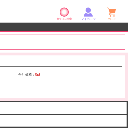
カラコン検索
マイページ
ショ
合計価格：
0pt