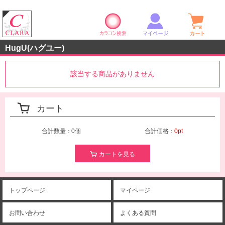
カラコン検索
マイページ
ショ
クララストア
HugU(ハグユー)
該当する商品がありません
カート
合計数量：
0個
合計価格：
0pt
カートを見る
トップページ
マイページ
お問い合わせ
よくある質問