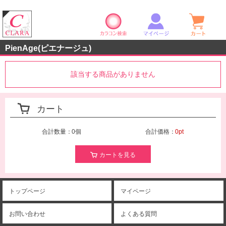
カラコン検索
マイページ
ショ
クララストア
PienAge(ピエナージュ)
該当する商品がありません
カート
合計数量：
0個
合計価格：
0pt
カートを見る
トップページ
マイページ
お問い合わせ
よくある質問