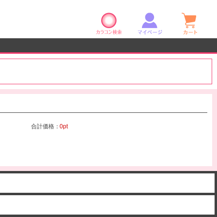
カラコン検索
マイページ
ショ
合計価格：
0pt