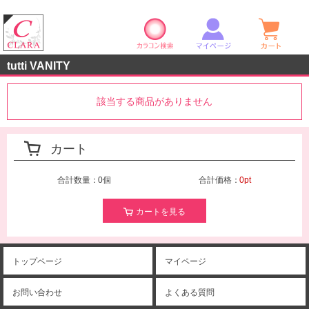
カラコン検索
マイページ
ショ
クララストア
tutti VANITY
該当する商品がありません
カート
合計数量：
0個
合計価格：
0pt
カートを見る
トップページ
マイページ
お問い合わせ
よくある質問