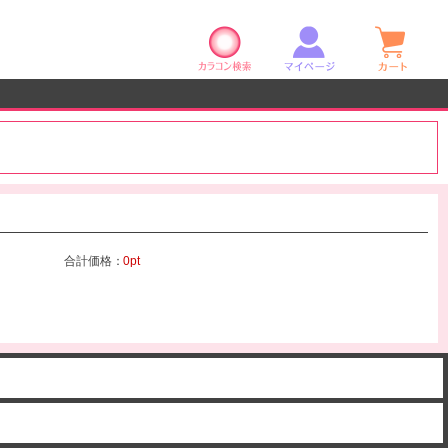
カラコン検索
マイページ
ショ
合計価格：
0pt