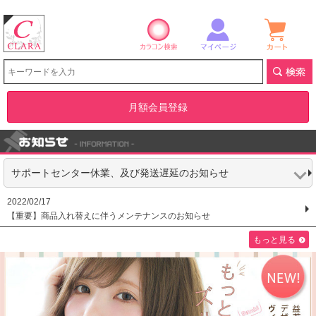
カラコン検索
マイページ
ショ
クララストア
月額会員登録
サポートセンター休業、及び発送遅延のお知らせ
2022/02/17
【重要】商品入れ替えに伴うメンテナンスのお知らせ
もっと見る