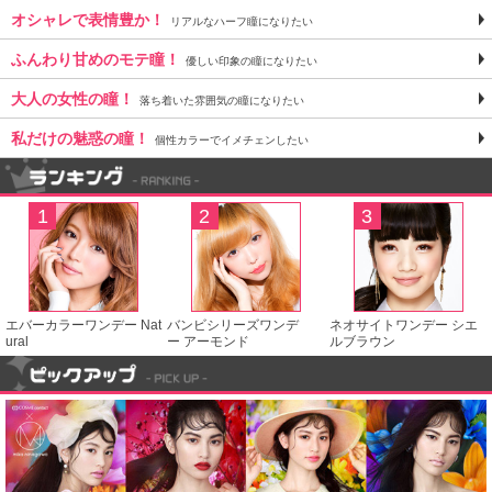
オシャレで表情豊か！
リアルなハーフ瞳になりたい
ふんわり甘めのモテ瞳！
優しい印象の瞳になりたい
大人の女性の瞳！
落ち着いた雰囲気の瞳になりたい
私だけの魅惑の瞳！
個性カラーでイメチェンしたい
1
2
3
エバーカラーワンデー Nat
バンビシリーズワンデ
ネオサイトワンデー シエ
ural
ー アーモンド
ルブラウン